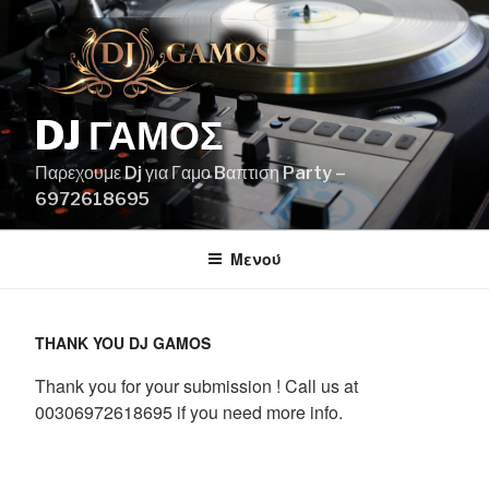
Μετάβαση
στο
περιεχόμενο
DJ ΓΑΜΟΣ
Παρεχουμε Dj για Γαμο Bαπτιση Party –
6972618695
Μενού
THANK YOU DJ GAMOS
Thank you for your submission ! Call us at
00306972618695 if you need more info.