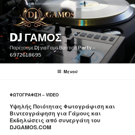
Μετάβαση
στο
περιεχόμενο
DJ ΓΑΜΟΣ
Παρεχουμε Dj για Γαμο Bαπτιση Party –
6972618695
Μενού
ΦΩΤΟΓΡΆΦΙΣΗ – VIDEO
Υψηλής Ποιότητας Φωτογράφιση και
Βιντεογράφηση για Γάμους και
Εκδηλώσεις από συνεργάτη του
DJGAMOS.COM