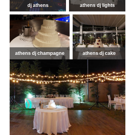
dj athens
athens dj lights
athens dj champagne
athens dj cake