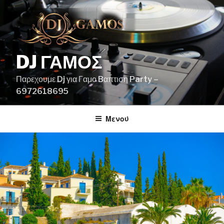
Μετάβαση
στο
περιεχόμενο
DJ ΓΑΜΟΣ
Παρεχουμε Dj για Γαμο Bαπτιση Party –
6972618695
Μενού